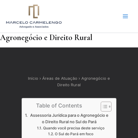
Ir
para
o
conteúdo
Agronegócio e Direito Rural
Início › Áreas de Atuação › Agronegócio e
Direito Rural
Table of Contents
Assessoria Jurídica para o Agronegócio e
o Direito Rural no Sul do Pará
Quando você precisa deste serviço
O Sul do Pará em foco