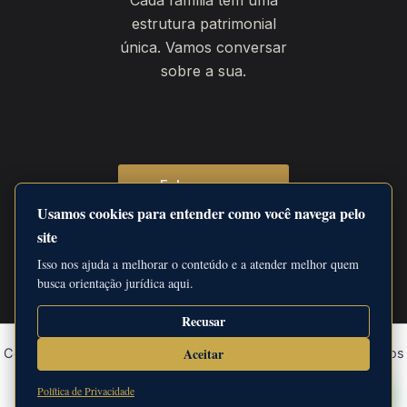
Cada família tem uma
estrutura patrimonial
única. Vamos conversar
sobre a sua.
Fale com um
advogado pelo
Usamos cookies para entender como você navega pelo
WhatsApp
site
Isso nos ajuda a melhorar o conteúdo e a atender melhor quem
busca orientação jurídica aqui.
Recusar
Aceitar
Copyright © 2026 Marcelo Carmelengo Advogado e Associados
– Sociedade de Advocacia inscrita na OAB/PA sob o nº
Política de Privacidade
1345/2019