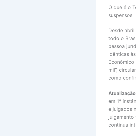
O que é o T
suspensos
Desde abril
todo o Bras
pessoa jurí
idênticas à
Econômico
mil”, circu
como confi
Atualizaçã
em 1ª instâ
e julgados 
julgamento 
continua int