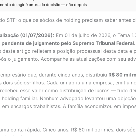
ento de agir é antes da decisão — não depois
o STF: o que os sócios de holding precisam saber antes d
alização (01/07/2026):
Em 01 de julho de 2026, o Tema 1
e
pendente de julgamento pelo Supremo Tribunal Federal
.
 deste artigo refletem a posição processual desta data e
pós o julgamento. Acompanhe as atualizações com seu ad
empresário que, durante cinco anos, distribuiu
R$ 80 mil 
s dois sócios-filhos. Cada um abriu uma empresa, emitiu no
recebeu esse valor como distribuição de lucros — tudo d
e holding familiar. Nenhum advogado levantou uma objeçã
em encargos trabalhistas. A família economizou em impo
uma conta rápida. Cinco anos, R$ 80 mil por mês, dois sóc