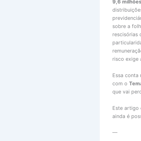
9,6 milhões
distribuiçõe
previdenciá
sobre a fol
rescisórias
particulari
remuneração
risco exige 
Essa conta 
com o
Tem
que vai per
Este artigo
ainda é pos
—