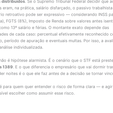
 distribuídos
. Se o Supremo Tribunal Federal decidir que a
s eram, na prática, salário disfarçado, o passivo trabalhista
rio retroativo pode ser expressivo — considerando INSS p
ha), FGTS (8%), Imposto de Renda sobre valores antes isen
 como 13º salário e férias. O montante exato depende das
dades de cada caso: percentual efetivamente reconhecido 
, período de apuração e eventuais multas. Por isso, a ava
análise individualizada.
não é hipótese alarmista. É o cenário que o STF está preste
a 1389
. E o que diferencia o empresário que vai dormir tra
der noites é o que ele faz
antes
de a decisão se tornar vinc
 é para quem quer entender o risco de forma clara — e agi
sível escolher como assumir esse risco.