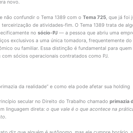
ra novo.
te não confundir o Tema 1389 com o
Tema 725
, que já foi
a terceirização de atividades-fim. O Tema 1389 trata de alg
pecificamente no
sócio-PJ
— a pessoa que abriu uma empr
viços exclusivos a uma única tomadora, frequentemente d
mico ou familiar. Essa distinção é fundamental para quem 
 com sócios operacionais contratados como PJ.
primazia da realidade” e como ela pode afetar sua holding
rincípio secular no Direito do Trabalho chamado
primazia 
Em linguagem direta:
o que vale é o que acontece na prátic
ato
.
ato diz que alguém é autônomo, mas ele cumpre horário, 