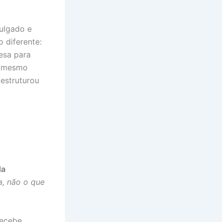
 julgado e
o diferente:
esa para
o mesmo
estruturou
da
a, não o que
recebe