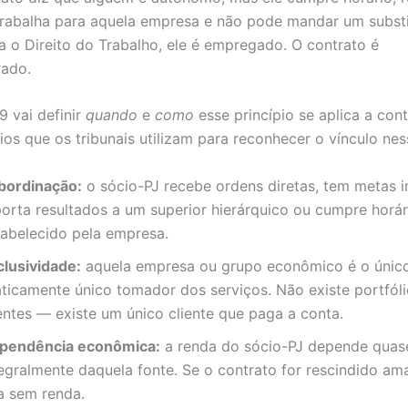
trabalha para aquela empresa e não pode mandar um substi
a o Direito do Trabalho, ele é empregado. O contrato é
rado.
 vai definir
quando
e
como
esse princípio se aplica a cont
cios que os tribunais utilizam para reconhecer o vínculo ne
bordinação:
o sócio-PJ recebe ordens diretas, tem metas 
porta resultados a um superior hierárquico ou cumpre horár
tabelecido pela empresa.
clusividade:
aquela empresa ou grupo econômico é o únic
aticamente único tomador dos serviços. Não existe portfól
ientes — existe um único cliente que paga a conta.
pendência econômica:
a renda do sócio-PJ depende quas
tegralmente daquela fonte. Se o contrato for rescindido am
ca sem renda.