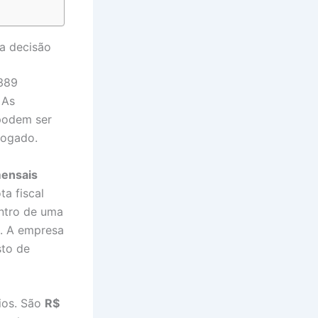
a decisão
.389
 As
 podem ser
vogado.
mensais
ta fiscal
entro de uma
o. A empresa
sto de
ios. São
R$