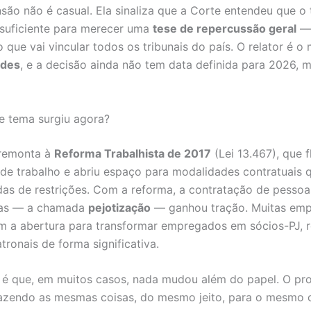
são não é casual. Ela sinaliza que a Corte entendeu que o
 suficiente para merecer uma
tese de repercussão geral
— 
que vai vincular todos os tribunais do país. O relator é o 
ndes
, e a decisão ainda não tem data definida para 2026, 
e tema surgiu agora?
 remonta à
Reforma Trabalhista de 2017
(Lei 13.467), que f
 de trabalho e abriu espaço para modalidades contratuais 
as de restrições. Com a reforma, a contratação de pessoas
as — a chamada
pejotização
— ganhou tração. Muitas emp
m a abertura para transformar empregados em sócios-PJ, 
tronais de forma significativa.
é que, em muitos casos, nada mudou além do papel. O prof
azendo as mesmas coisas, do mesmo jeito, para o mesmo c