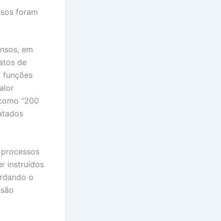
ssos foram
ensos, em
ratos de
m funções
alor
 como “200
ratados
s processos
r instruídos
ardando o
nsão