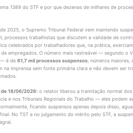
ema 1389 do STF e por que dezenas de milhares de proce
 de 2025, o Supremo Tribunal Federal vem mantendo susp
il, processos trabalhistas que discutem a validade de cont
dica celebrados por trabalhadores que, na prática, exercia
s de empregados. O número mais rastreável — segundo o V
 — é de
61,7 mil processos suspensos
; números maiores,
lam na imprensa sem fonte primária clara e não devem ser t
rmados.
o de 18/06/2026:
o relator liberou a tramitação normal do
ncia e nos Tribunais Regionais do Trabalho — eles podem se
normalmente, ficando suspensos apenas depois disso, agu
final. No TST e no julgamento do mérito pelo STF, a suspe
egral.