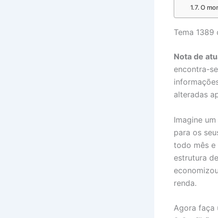
O mom
Tema 1389 d
Nota de atu
encontra-s
informações
alteradas a
Imagine um 
para os seu
todo mês e 
estrutura d
economizou 
renda.
Agora faça 