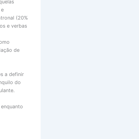
quelas
 e
atronal (20%
tos e verbas
como
liação de
s a definir
nquilo do
ulante.
r enquanto