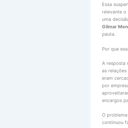
Essa suspen
relevante o
uma decisão 
Gilmar Me
pauta.
Por que ess
A resposta
as relações
eram cercad
por empres
aproveitara
encargos pa
O problema 
continuou f