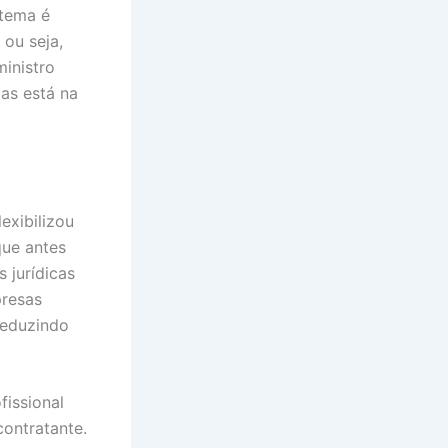
 tema é
ou seja,
ministro
mas está na
lexibilizou
que antes
 jurídicas
resas
reduzindo
issional
ontratante.