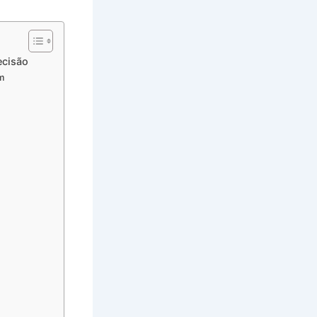
ecisão
m