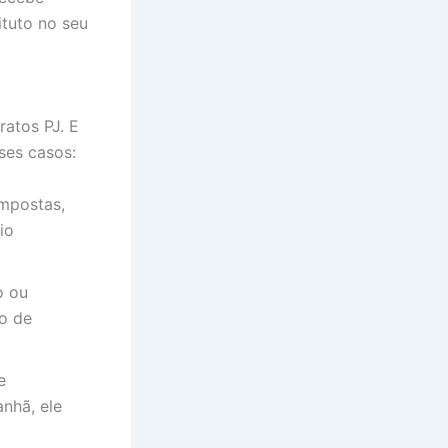
tuto no seu
ratos PJ. E
sses casos:
impostas,
io
o ou
io de
e
anhã, ele