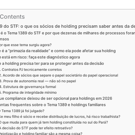
 Contents
 do STF: o que os sócios de holding precisam saber antes da d
 é o Tema 1389 do STF e por que dezenas de milhares de processos fora
ensos
or que esse tema surgiu agora?
 é a “primazia da realidade” e como ela pode afetar sua holding
está em risco: faça este diagnóstico agora
 a holding precisa ter para se proteger antes da decisão
. Contratos PJ tecnicamente corretos
2. Acordo de sócios que separe o papel societário do papel operacional
3. Prova de autonomia real — não só no papel
4. Estrutura de governança formal
5. Programa de integridade mínimo
ue compliance deixou de ser opcional para holdings em 2026
ntas frequentes sobre o Tema 1389 e holdings familiares
 Tema 1389 já foi julgado?
Se meu filho é sócio e recebe distribuição de lucros, há risco trabalhista?
O que muda para quem já tem holding constituída no sul do Pará?
A decisão do STF pode ter efeito retroativo?
Pejotização e holding familiar são a mesma coisa?