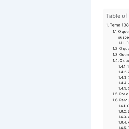
Table of
Tema 1389
O que
susp
P
O que
Quem 
O que
1
Por q
Pergu
O