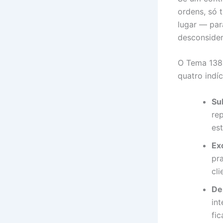
ordens, só 
lugar — par
desconside
O Tema 1389
quatro indí
Su
re
es
Ex
pr
cl
De
in
fi