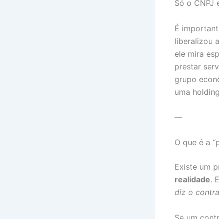
Só o CNPJ e
É importan
liberalizou 
ele mira es
prestar ser
grupo econô
uma holding
—
O que é a “
Existe um p
realidade
. 
diz o contr
Se um contr