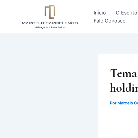
Ir
para
Início
O Escritó
o
Fale Conosco
conteúdo
Tema 
holdi
Por
Marcelo C